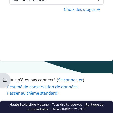
Aller vers l’activité
Choix des stages →
Vous n'êtes pas connecté (
Se connecter
)
Ouvrir l’index du cours
Résumé de conservation de données
Passer au thème standard
Haute Ecole Libre Mosane
| Tous droits réservés |
Politique de
confidentialité
|
Date: 08/08/26 21:03:05