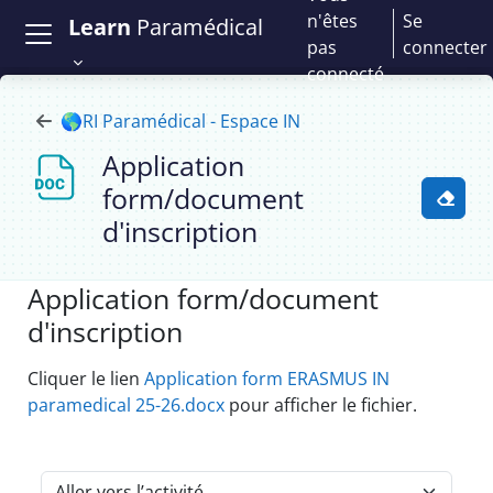
Passer au contenu principal
n'êtes
Se
Learn
Paramédical
pas
connecter
connecté
🌎RI Paramédical - Espace IN
Application
form/document
Activ
d'inscription
Application form/document
d'inscription
Conditions d’achèvement
Cliquer le lien
Application form ERASMUS IN
paramedical 25-26.docx
pour afficher le fichier.